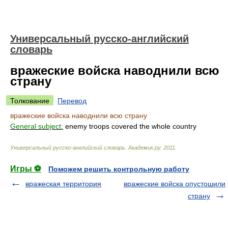
Универсальный русско-английский
словарь
вражеские войска наводнили всю
страну
Толкование
Перевод
вражеские войска наводнили всю страну
General subject:
enemy troops covered the whole country
Универсальный русско-английский словарь
.
Академик.ру
.
2011
.
Игры ⚽
Поможем решить контрольную работу
вражеская территория
вражеские войска опустошили
страну